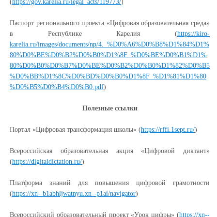
(
https://gov.karelia.ru/legal_acts/119773/
)
Паспорт регионального проекта «Цифровая образовательная среда»
в Республике Карелия (
https://kiro-
karelia.ru/images/documents/np/4._%D0%A6%D0%B8%D1%84%D1%
80%D0%BE%D0%B2%D0%B0%D1%8F_%D0%BE%D0%B1%D1%
80%D0%B0%D0%B7%D0%BE%D0%B2%D0%B0%D1%82%D0%B5
%D0%BB%D1%8C%D0%BD%D0%B0%D1%8F_%D1%81%D1%80
%D0%B5%D0%B4%D0%B0.pdf
)
Полезные ссылки
Портал «Цифровая трансформация школы» (
https://rffi.1sept.ru/
)
Всероссийская образовательная акция «Цифровой диктант»
(
https://digitaldictation.ru/
)
Платформа знаний для повышения цифровой грамотности
(
https://xn--b1abhljwatnyu.xn--p1ai/navigator
)
Всероссийский образовательный проект «Урок цифры» (
https://xn--