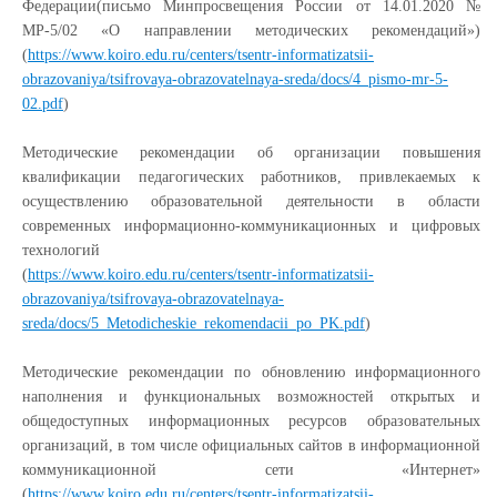
Федерации(письмо Минпросвещения России от 14.01.2020 №
МР-5/02 «О направлении методических рекомендаций»)
(
https://www.koiro.edu.ru/centers/tsentr-informatizatsii-
obrazovaniya/tsifrovaya-obrazovatelnaya-sreda/docs/4_pismo-mr-5-
02.pdf
)
Методические рекомендации об организации повышения
квалификации педагогических работников, привлекаемых к
осуществлению образовательной деятельности в области
современных информационно-коммуникационных и цифровых
технологий
(
https://www.koiro.edu.ru/centers/tsentr-informatizatsii-
obrazovaniya/tsifrovaya-obrazovatelnaya-
sreda/docs/5_Metodicheskie_rekomendacii_po_PK.pdf
)
Методические рекомендации по обновлению информационного
наполнения и функциональных возможностей открытых и
общедоступных информационных ресурсов образовательных
организаций, в том числе официальных сайтов в информационной
коммуникационной сети «Интернет»
(
https://www.koiro.edu.ru/centers/tsentr-informatizatsii-