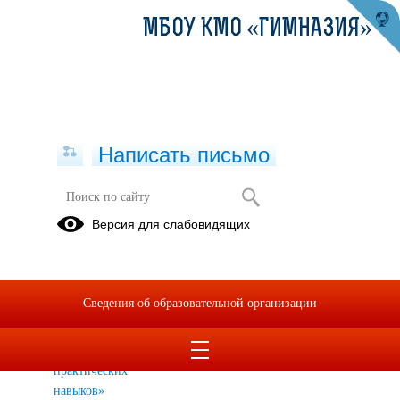
МБОУ КМО «ГИМНАЗИЯ»
Написать письмо
Цифровая образовательная среда
Версия для слабовидящих
Фестиваль
методических
разработок с
Сведения об образовательной организации
применением
ЦОР
«Уроки
практических
навыков»