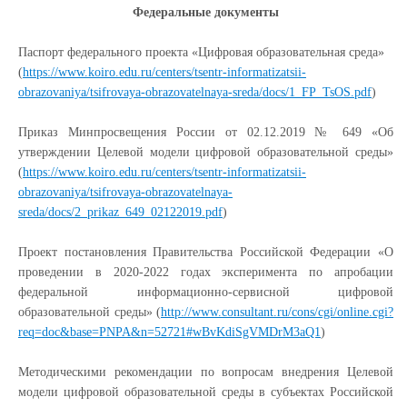
Федеральные документы
Паспорт федерального проекта «Цифровая образовательная среда»
(
https://www.koiro.edu.ru/centers/tsentr-informatizatsii-
obrazovaniya/tsifrovaya-obrazovatelnaya-sreda/docs/1_FP_TsOS.pdf
)
Приказ Минпросвещения России от 02.12.2019 № 649 «Об
утверждении Целевой модели цифровой образовательной среды»
(
https://www.koiro.edu.ru/centers/tsentr-informatizatsii-
obrazovaniya/tsifrovaya-obrazovatelnaya-
sreda/docs/2_prikaz_649_02122019.pdf
)
Проект постановления Правительства Российской Федерации «О
проведении в 2020-2022 годах эксперимента по апробации
федеральной информационно-сервисной цифровой
образовательной среды» (
http://www.consultant.ru/cons/cgi/online.cgi?
req=doc&base=PNPA&n=52721#wBvKdiSgVMDrM3aQ1
)
Методическими рекомендации по вопросам внедрения Целевой
модели цифровой образовательной среды в субъектах Российской