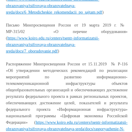
obrazovaniya/tsifrovaya-obrazovatelnaya-
sreda/docs/6_Metodicheskie_rekomendacii_po_sajtam.pdf
)
Письмо Минпросвещения России от 19 марта 2019 г. №
МР-315/02
«О перечне оборудования»
(
https://www.koiro.edu.ru/centers/tsentr-informatizatsii-
obrazovaniya/tsifrovaya-obrazovatelnaya-
sreda/docs/7_oborudovanie.pdf
)
Распоряжение Минпросвещения России от 15.11.2019
№ Р-116
«Об утверждении методических рекомендаций по реализации
мероприятий по развитию информационно-
телекоммуникационной инфраструктуры объектов
общеобразовательных организаций и обеспечивающих достижение
результата федерального проекта в рамках региональных проектов,
обеспечивающих достижение целей, показателей и результата
федерального проекта «Информационная инфраструктура»
национальной программы «Цифровая экономика Российской
Федерации» (
https://www.koiro.edu.ru/centers/tsentr-informatizatsii-
obrazovaniya/tsifrovaya-obrazovatelnaya-sreda/docs/rasporyazhenie-N-