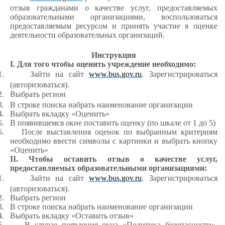
отзыв гражданами о качестве услуг, предоставляемых
образовательными организациями, воспользоваться
предоставляемым ресурсом и принять участие в оценке
деятельности образовательных организаций.
Инструкция
I. Для того чтобы оценить учреждение необходимо:
1.
Зайти на сайт
www.bus.gov.ru
. Зарегистрироваться
(авторизоваться).
2.
Выбрать регион
3.
В строке поиска набрать наименование организации
4.
Выбрать вкладку «Оценить»
5.
В появившемся окне поставить оценку (по шкале от 1 до 5)
6.
После выставления оценок по выбранным критериям
необходимо ввести символы с картинки и выбрать кнопку
«Оценить»
II. Чтобы оставить отзыв о качестве услуг,
предоставляемых образовательными организациями:
1.
Зайти на сайт
www.bus.gov.ru
. Зарегистрироваться
(авторизоваться).
2.
Выбрать регион
3.
В строке поиска набрать наименование организации
4.
Выбрать вкладку «Оставить отзыв»
5.
В случае появления окна «Политика безопасности»,